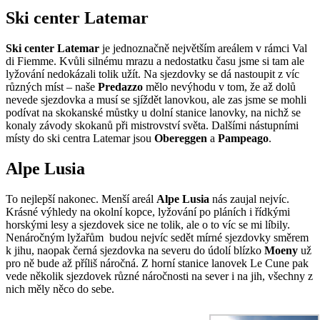
Ski center Latemar
Ski center Latemar
je jednoznačně největším areálem v rámci Val
di Fiemme. Kvůli silnému mrazu a nedostatku času jsme si tam ale
lyžování nedokázali tolik užít. Na sjezdovky se dá nastoupit z víc
různých míst – naše
Predazzo
mělo nevýhodu v tom, že až dolů
nevede sjezdovka a musí se sjíždět lanovkou, ale zas jsme se mohli
podívat na skokanské můstky u dolní stanice lanovky, na nichž se
konaly závody skokanů při mistrovství světa. Dalšími nástupními
místy do ski centra Latemar jsou
Obereggen
a
Pampeago
.
Alpe Lusia
To nejlepší nakonec. Menší areál
Alpe Lusia
nás zaujal nejvíc.
Krásné výhledy na okolní kopce, lyžování po pláních i řídkými
horskými lesy a sjezdovek sice ne tolik, ale o to víc se mi líbily.
Nenáročným lyžařům budou nejvíc sedět mírné sjezdovky směrem
k jihu, naopak černá sjezdovka na severu do údolí blízko
Moeny
už
pro ně bude až příliš náročná. Z horní stanice lanovek Le Cune pak
vede několik sjezdovek různé náročnosti na sever i na jih, všechny z
nich měly něco do sebe.