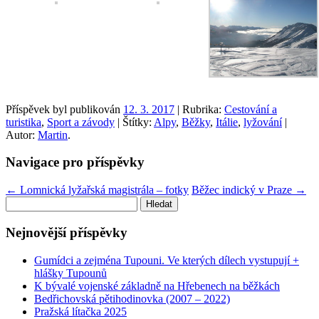
Příspěvek byl publikován
12. 3. 2017
| Rubrika:
Cestování a
turistika
,
Sport a závody
| Štítky:
Alpy
,
Běžky
,
Itálie
,
lyžování
|
Autor:
Martin
.
Navigace pro příspěvky
←
Lomnická lyžařská magistrála – fotky
Běžec indický v Praze
→
Vyhledávání
Nejnovější příspěvky
Gumídci a zejména Tupouni. Ve kterých dílech vystupují +
hlášky Tupounů
K bývalé vojenské základně na Hřebenech na běžkách
Bedřichovská pětihodinovka (2007 – 2022)
Pražská lítačka 2025