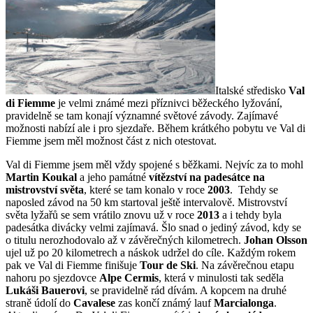
Italské středisko
Val
di Fiemme
je velmi známé mezi příznivci běžeckého lyžování,
pravidelně se tam konají významné světové závody. Zajímavé
možnosti nabízí ale i pro sjezdaře. Během krátkého pobytu ve Val di
Fiemme jsem měl možnost část z nich otestovat.
Val di Fiemme jsem měl vždy spojené s běžkami. Nejvíc za to mohl
Martin Koukal
a jeho památné
vítězství na padesátce na
mistrovství světa
, které se tam konalo v roce
2003
. Tehdy se
naposled závod na 50 km startoval ještě intervalově. Mistrovství
světa lyžařů se sem vrátilo znovu už v roce
2013
a i tehdy byla
padesátka divácky velmi zajímavá. Šlo snad o jediný závod, kdy se
o titulu nerozhodovalo až v závěrečných kilometrech.
Johan Olsson
ujel už po 20 kilometrech a náskok udržel do cíle. Každým rokem
pak ve Val di Fiemme finišuje
Tour de Ski
. Na závěrečnou etapu
nahoru po sjezdovce
Alpe Cermis
, která v minulosti tak seděla
Lukáši Bauerovi
, se pravidelně rád dívám. A kopcem na druhé
straně údolí do
Cavalese
zas končí známý lauf
Marcialonga
.