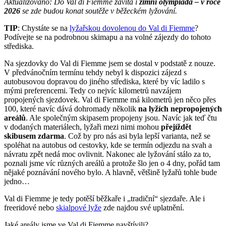
Aktualizováno: Do Val di Fiemme zavítá i
zimní olympiáda – v roce
2026
se zde budou konat soutěže v běžeckém lyžování.
TIP
: Chystáte se na
lyžařskou dovolenou do Val di Fiemme
?
Podívejte se na podrobnou skimapu a na volné zájezdy do tohoto
střediska.
Na sjezdovky do Val di Fiemme jsem se dostal v podstatě z nouze.
V předvánočním termínu tehdy nebyl k dispozici zájezd s
autobusovou dopravou do jiného střediska, které by víc ladilo s
mými preferencemi. Tedy co nejvíc kilometrů navzájem
propojených sjezdovek. Val di Fiemme má kilometrů jen něco přes
100, které navíc dává dohromady několik
na lyžích nepropojených
areálů
. Ale společným skipasem propojeny jsou. Navíc jak teď čtu
v dodaných materiálech, lyžaři mezi nimi mohou
přejíždět
skibusem zdarma
. Což by pro nás asi byla lepší varianta, než se
spoléhat na autobus od cestovky, kde se termín odjezdu na svah a
návratu zpět nedá moc ovlivnit. Nakonec ale lyžování stálo za to,
poznali jsme víc různých areálů a protože šlo jen o 4 dny, pořád tam
nějaké poznávání nového bylo. A hlavně, většině lyžařů tohle bude
jedno…
Val di Fiemme je tedy potěší běžkaře i „tradiční“ sjezdaře. Ale i
freeridové nebo
skialpové lyže
zde najdou své uplatnění.
Jaké areály jsme ve Val di Fiemme navštívili?