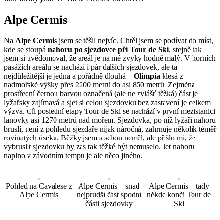
Alpe Cermis
Na
Alpe Cermis
jsem se těšil nejvíc. Chtěl jsem se podívat do míst,
kde se stoupá
nahoru po sjezdovce při Tour de Ski
, stejně tak
jsem si uvědomoval, že areál je na mé zvyky hodně malý. V horních
pasážích areálu se nachází i pár dalších sjezdovek, ale ta
nejdůležitější je jedna a pořádně dlouhá –
Olimpia
klesá z
nadmořské výšky přes 2200 metrů do asi 850 metrů. Zejména
prostřední černou barvou označená (ale ne zvlášť těžká) část je
lyžařsky zajímavá a sjet si celou sjezdovku bez zastavení je celkem
výzva. Cíl poslední etapy Tour de Ski se nachází v první mezistanici
lanovky asi 1270 metrů nad mořem. Sjezdovka, po níž lyžaři nahoru
bruslí, není z pohledu sjezdaře nijak náročná, zahrnuje několik téměř
rovinatých úseku. Běžky jsem s sebou neměl, ale přišlo mi, že
vybruslit sjezdovku by zas tak těžké být nemuselo. Jet nahoru
naplno v závodním tempu je ale něco jiného.
Pohled na Cavalese z
Alpe Cermis – snad
Alpe Cermis – tady
Alpe Cermis
nejprudší část spodní
někde končí Tour de
části sjezdovky
Ski