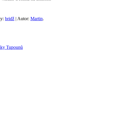
ky:
bridž
| Autor:
Martin
.
ášky Tupounů