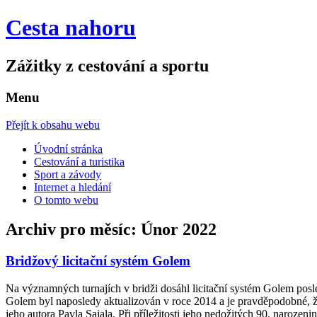
Cesta nahoru
Zážitky z cestování a sportu
Menu
Přejít k obsahu webu
Úvodní stránka
Cestování a turistika
Sport a závody
Internet a hledání
O tomto webu
Archiv pro měsíc:
Únor 2022
Bridžový licitační systém Golem
Na významných turnajích v bridži dosáhl licitační systém Golem posle
Golem byl naposledy aktualizován v roce 2014 a je pravděpodobné, ž
jeho autora Pavla Sajala. Při příležitosti jeho nedožitých 90. narozen