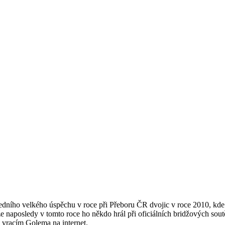
dního velkého úspěchu v roce při Přeboru ČR dvojic v roce 2010, kde o
e naposledy v tomto roce ho někdo hrál při oficiálních bridžových so
in vracím Golema na internet.