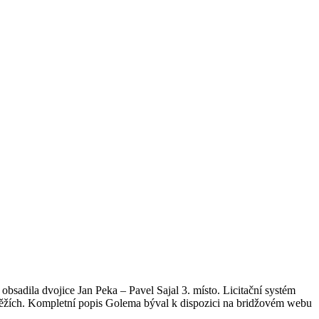
bsadila dvojice Jan Peka – Pavel Sajal 3. místo. Licitační systém
utěžích. Kompletní popis Golema býval k dispozici na bridžovém webu