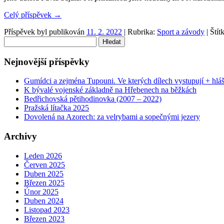
Celý příspěvek
→
Příspěvek byl publikován
11. 2. 2022
| Rubrika:
Sport a závody
| Štít
Vyhledávání
Nejnovější příspěvky
Gumídci a zejména Tupouni. Ve kterých dílech vystupují + hl
K bývalé vojenské základně na Hřebenech na běžkách
Bedřichovská pětihodinovka (2007 – 2022)
Pražská lítačka 2025
Dovolená na Azorech: za velrybami a sopečnými jezery
Archivy
Leden 2026
Červen 2025
Duben 2025
Březen 2025
Únor 2025
Duben 2024
Listopad 2023
Březen 2023