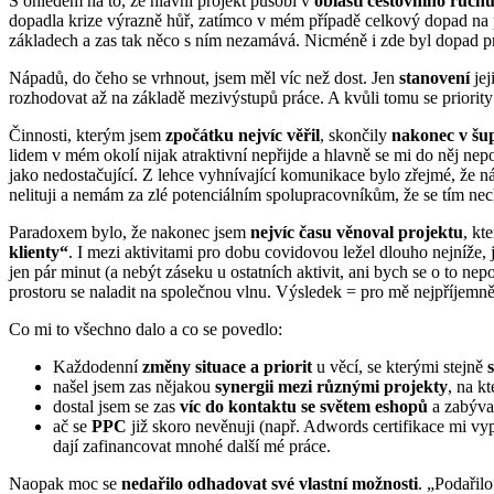
S ohledem na to, že hlavní projekt působí v
oblasti cestovního ruch
dopadla krize výrazně hůř, zatímco v mém případě celkový dopad na p
základech a zas tak něco s ním nezamává. Nicméně i zde byl dopad p
Nápadů, do čeho se vrhnout, jsem měl víc než dost. Jen
stanovení
jej
rozhodovat až na základě mezivýstupů práce. A kvůli tomu se priori
Činnosti, kterým jsem
zpočátku nejvíc věřil
, skončily
nakonec v šup
lidem v mém okolí nijak atraktivní nepřijde a hlavně se mi do něj nep
jako nedostačující. Z lehce vyhnívající komunikace bylo zřejmé, že n
nelituji a nemám za zlé potenciálním spolupracovníkům, že se tím ne
Paradoxem bylo, že nakonec jsem
nejvíc času věnoval projektu
, kt
klienty“
. I mezi aktivitami pro dobu covidovou ležel dlouho nejníže,
jen pár minut (a nebýt záseku u ostatních aktivit, ani bych se o to
prostoru se naladit na společnou vlnu. Výsledek = pro mě nejpříjemně
Co mi to všechno dalo a co se povedlo:
Každodenní
změny situace a priorit
u věcí, se kterými stejně
našel jsem zas nějakou
synergii mezi různými projekty
, na k
dostal jsem se zas
víc do kontaktu se světem eshopů
a zabývat
ač se
PPC
již skoro nevěnuji (např. Adwords certifikace mi vyprš
dají zafinancovat mnohé další mé práce.
Naopak moc se
nedařilo odhadovat své vlastní možnosti
. „Podařil