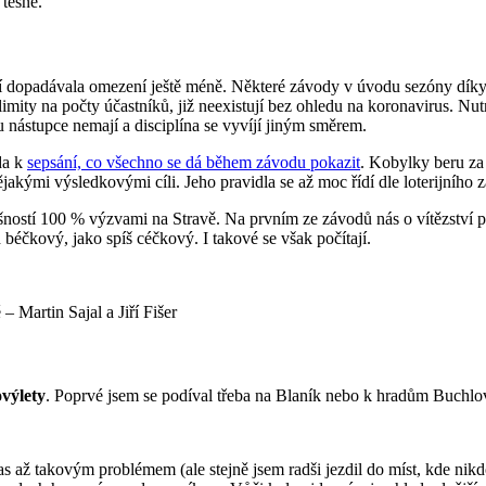
 těsné.
nší dopadávala omezení ještě méně. Některé závody v úvodu sezóny dík
 limity na počty účastníků, již neexistují bez ohledu na koronavirus. N
 nástupce nemají a disciplína se vyvíjí jiným směrem.
da k
sepsání, co všechno se dá během závodu pokazit
. Kobylky beru za 
akými výsledkovými cíli. Jeho pravidla se až moc řídí dle loterijního zá
ností 100 % výzvami na Stravě. Na prvním ze závodů nás o vítězství př
 béčkový, jako spíš céčkový. I takové se však počítají.
 Martin Sajal a Jiří Fišer
výlety
. Poprvé jsem se podíval třeba na Blaník nebo k hradům Buchl
 až takovým problémem (ale stejně jsem radši jezdil do míst, kde nikd