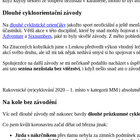
když kdyby někteří ze soupeřů nezůstali v karanténě, mohlo to být asi
Dlouhé cykloorientační závody
Na
dlouhé cyklistické orienťáky
jakožto sport neoficiální a ještě me
účastníků. Větší akce v této disciplíně, které by snad mohly bojovat s
Adventure
a
Sixnumbers
, jaké to byly skvělé závody. Z mého pohledu
Na Ztracených kobylkách jsme s Lenkou předvedli výkon vhodný le
akcí svého druhu, ale už mi tak nějak nedává smysl si ho spojovat s něj
Spolujezdce na další závody se mi nečekaně podařilo nacházet s úspěš
ani tato
sezóna nezůstala bez vítězství
, i když nešlo snad ani o závod
Rakovnické (re)cyklování 2020 – 1. místo v kategorii MM i absolutně –
Na kole bez závodění
Víc než dlouhé závody mě nakonec bavily
dlouhé průzkumné cyklo
Co jsem kvůli koronaviru začal dělat od března jinak:
Jízda s nákrčníkem
přes tlamu nebyla za zimních podmínek zas