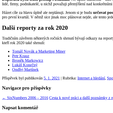
lidé, firmy, podnikatelé, u nichž považuji přemýšlení nad konkrétními c
Házet cíle za hlavu úplně ale neplánuji. Jenom si je budu
určovat po
pro první kvartál. V němž sice jinak moc plánovat nejde, ale tento jed
Další reporty za rok 2020
Tradičním závěrem některých ročních shrnutí bývají odkazy na reporty 
kteří rok 2020 také shrnuli:
Tomáš Novák a Marketing Miner
Petr Krauz
Broněk Markowicz
Lukáš Konečný
Ondřej Martínek
Příspěvek byl publikován
5. 1. 2021
| Rubrika:
Internet a hledání
,
Spo
Navigace pro příspěvky
←
SixNumbers 2006 – 2016
Cesta k nové práci a další poznámky z
Napsat komentář