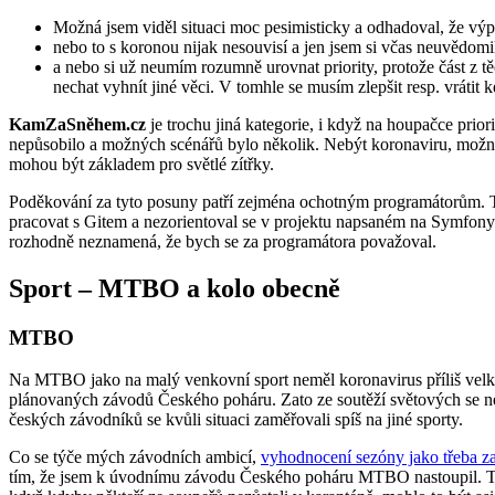
Možná jsem viděl situaci moc pesimisticky a odhadoval, že výpa
nebo to s koronou nijak nesouvisí a jen jsem si včas neuvědomil
a nebo si už neumím rozumně urovnat priority, protože část z tě
nechat vyhnít jiné věci. V tomhle se musím zlepšit resp. vráti
KamZaSněhem.cz
je trochu jiná kategorie, i když na houpačce prio
nepůsobilo a možných scénářů bylo několik. Nebýt koronaviru, možná
mohou být základem pro světlé zítřky.
Poděkování za tyto posuny patří zejména ochotným programátorům. Tě
pracovat s Gitem a nezorientoval se v projektu napsaném na Symfony.
rozhodně neznamená, že bych se za programátora považoval.
Sport – MTBO a kolo obecně
MTBO
Na MTBO jako na malý venkovní sport neměl koronavirus příliš velký d
plánovaných závodů Českého poháru. Zato ze soutěží světových se neu
českých závodníků se kvůli situaci zaměřovali spíš na jiné sporty.
Co se týče mých závodních ambicí,
vyhodnocení sezóny jako třeba z
tím, že jsem k úvodnímu závodu Českého poháru MTBO nastoupil. 