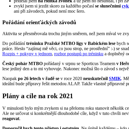
přidělal jsem
na řidítka zvonek
a už jsem ho nesundal, i při z
zvykl jsem si jezdit skoro za každého počasí
se slunečními
cyk
ani při závodech, pokud není moc šero.
Pořádání orienťáckých závodů
Aktivita se přesměrovala trochu jiným směrem, než jsem míval ve z
Do pořádání
tréninku Pražské MTBO ligy v Babickém lese
bych se
práce. Heslo “zajímaj mě věci, co jsou strop, ne prostřední” :-) se snad
Rozpis + pokyny v jednom
,
rozbor postupů po tréninku
a doplněný od
Český pohár MTBO
pořádaný v srpnu se Sporticus Teamem
v Heř
lese jediný den a to mi vyhovuje. Nakonec možná šlo o závod s největš
Naopak
po 26 letech v řadě se
v roce 2020
neuskutečnil
SMIK
. Mě
ideální bude přípravy řešit metodou ALAP. Takže vlastně přípravné p
Plány a cíle na rok 2021
V minulosti bylo mým zvykem si na přelomu roku stanovit několik celo
Ale ne určovat si konkrétnější dlouhodobé cíle, když v tuto chvíli n
reagovat
.
Doporučil bych tento přístup i ostatním
. Ne úplně každému – kdo s