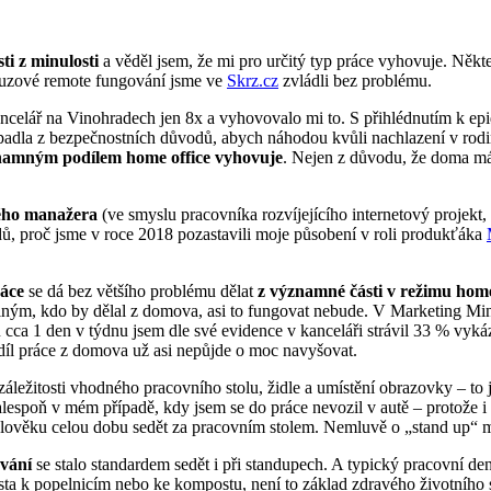
ti z minulosti
a věděl jsem, že mi pro určitý typ práce vyhovuje. Někt
nouzové remote fungování jsme ve
Skrz.cz
zvládli bez problému.
lář na Vinohradech jen 8x a vyhovovalo mi to. S přihlédnutím k epidemi
t padla z bezpečnostních důvodů, abych náhodou kvůli nachlazení v rod
namným podílem home office vyhovuje
. Nejen z důvodu, že doma má
ého manažera
(ve smyslu pracovníka rozvíjejícího internetový projekt,
dů, proč jsme v roce 2018 pozastavili moje působení v roli produkťáka
ráce
se dá bez většího problému dělat
z významné části v režimu home
ným, kdo by dělal z domova, asi to fungovat nebude. V Marketing Mineru
cca 1 den v týdnu jsem dle své evidence v kanceláři strávil 33 % vyká
odíl práce z domova už asi nepůjde o moc navyšovat.
záležitosti vhodného pracovního stolu, židle a umístění obrazovky – t
 alespoň v mém případě, kdy jsem se do práce nevozil v autě – protože 
lověku celou dobu sedět za pracovním stolem. Nemluvě o „stand up“ mee
vání
se stalo standardem sedět i při standupech. A typický pracovní d
a k popelnicím nebo ke kompostu, není to základ zdravého životního st