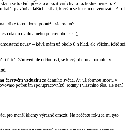
im se to dařit přestalo a pozitivní vliv to rozhodně nemělo. V
rbalů, plavání a dalších aktivit, kterým se letos moc věnovat nešlo. I
ednak díky tomu doma pomůžu víc rodině:
to nespadá do evidovaného pracovního času),
samostatné pauzy – když mám už okolo 8 h hlad, ale všichni ještě spí
tění filtrů. Zároveň jde o činnosti, se kterými doma pomohu v
stů.
 na čerstvém vzduchu
za denního světla. Ať už formou sportu v
vovalo potřebám spolupracovníků, rodiny i vlastního těla, ale není
áci pro menší klienty výrazně omezit. Na začátku roku se mi tyto