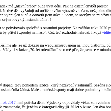
dek mé „hlavní práce“ bude trvat déle. Pak na ostatní chyběl prostor,
, že dvě děti vyžadují od určitého věku výrazně víc času, než jedno dí
ch vyhnilých slibů a odhadů jsem dával i lidem, se kterými se mi vždy s
t ke svým obvyklým standardům :-)
rit se pohybovalo společně s ostatními projekty. Na začátku roku 2020 
 by přišel i „prodej na maso“. Což teď rozhodně nehrozí. I když
vidit
ší mě ale, že už dokážu na webu zmigrovaném na jinou platformu působ
 Vždyť i v knize „70. let orienťáku“ se o mě píše, že jsem se v minul
opad, tedy pohledem jezdce, který nezávodí v zahraničí. Sezóna sice z
skutečnila žádná. Malé amatérské sporty mají dobré podmínky lokálně, 
a rok 2017
není potřeba dělat. Výsledky odpovídaly věku, zdravotnímu sta
To znamenalo, že
jezdím v kategorii elity již 20 let v kuse
. Jen dva bor