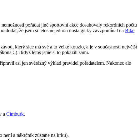
y nemožnosti pořádat jiné sportovní akce dosahovaly rekordních počtu
utno dodat, že jsem si letos nejednou nostalgicky zavzpomínal na
Bike
závod, který sice má své a to velké kouzlo, a je v současnosti největší
kona :-) i když letos jsme si to pokazili sami.
ipravil asi jen svérázný výklad pravidel pořadatelem. Nakonec ale
ov a
Cimburk
.
o není a nákrčník zůstane na krku),