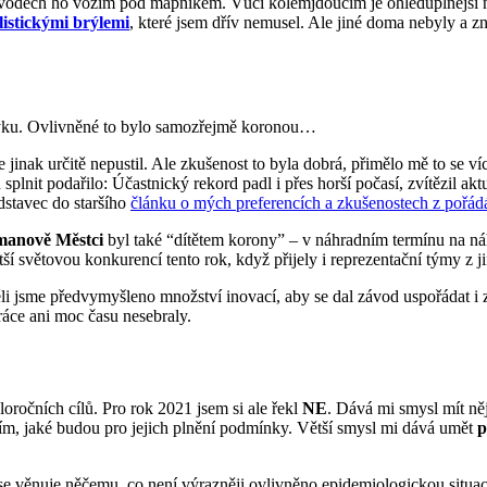
ávodech ho vozím pod mapníkem. Vůči kolemjdoucím je ohleduplnější na
listickými brýlemi
, které jsem dřív nemusel. Ale jiné doma nebyly a 
vyku. Ovlivněné to bylo samozřejmě koronou…
 jinak určitě nepustil. Ale zkušenost to byla dobrá, přimělo mě to se ví
 splnit podařilo: Účastnický rekord padl i přes horší počasí, zvítězil ak
stavec do staršího
článku o mých preferencích a zkušenostech z pořá
manově Městci
byl také “dítětem korony” – v náhradním termínu na náhr
í světovou konkurencí tento rok, když přijely i reprezentační týmy z j
li jsme předvymyšleno množství inovací, aby se dal závod uspořádat i 
ráce ani moc času nesebraly.
ročních cílů. Pro rok 2021 jsem si ale řekl
NE
. Dává mi smysl mít n
evím, jaké budou pro jejich plnění podmínky. Větší smysl mi dává umět
p
e věnuje něčemu, co není výrazněji ovlivněno epidemiologickou situací 