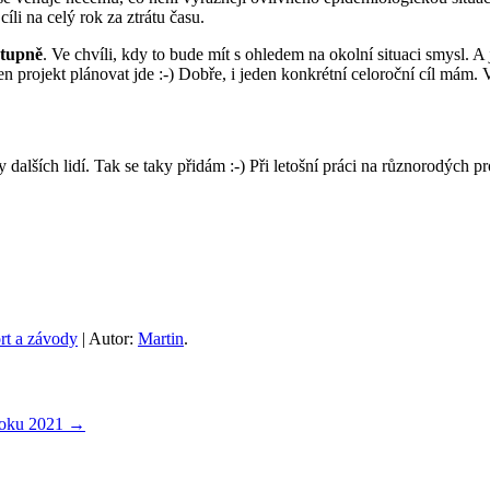
íli na celý rok za ztrátu času.
stupně
. Ve chvíli, kdy to bude mít s ohledem na okolní situaci smysl. A
en projekt plánovat jde :-) Dobře, i jeden konkrétní celoroční cíl mám.
dalších lidí. Tak se taky přidám :-) Při letošní práci na různorodých pr
rt a závody
| Autor:
Martin
.
 roku 2021
→