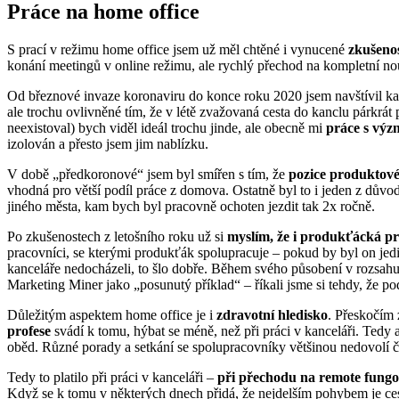
Práce na home office
S prací v režimu home office jsem už měl chtěné i vynucené
zkušenos
konání meetingů v online režimu, ale rychlý přechod na kompletní 
Od březnové invaze koronaviru do konce roku 2020 jsem navštívil kance
ale trochu ovlivněné tím, že v létě zvažovaná cesta do kanclu párkrá
neexistoval) bych viděl ideál trochu jinde, ale obecně mi
práce s výz
izolován a přesto jsem jim nablízku.
V době „předkoronové“ jsem byl smířen s tím, že
pozice produktov
vhodná pro větší podíl práce z domova. Ostatně byl to i jeden z důvo
jiného města, kam bych byl pracovně ochoten jezdit tak 2x ročně.
Po zkušenostech z letošního roku už si
myslím, že i produkťácká p
pracovníci, se kterými produkťák spolupracuje – pokud by byl on jedi
kanceláře nedocházeli, to šlo dobře. Během svého působení v rozsahu 
Marketing Miner jako „posunutý příklad“ – říkali jsme si tehdy, že p
Důležitým aspektem home office je i
zdravotní hledisko
. Přeskočím 
profese
svádí k tomu, hýbat se méně, než při práci v kanceláři. Tedy
oběd. Různé porady a setkání se spolupracovníky většinou nedovolí č
Tedy to platilo při práci v kanceláři –
při přechodu na remote fungo
Když se k tomu v některých dnech přidá, že nejdelším pohybem je cest