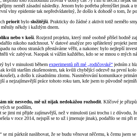
u
, nepřišlo toto rozhodnutí zrovna v dobrý čas :-) Tím si nechci nějak 
říjmy neměl zásadní následky. Jenom bylo potřeba přemýšlet jinak a t
rvní vlny epidemie tak nepředvídatelný, že došlo k dohodě o tom, že 
ich
priorit
bylo
složitější
. Prakticky do žádné z aktivit totiž nemělo sm
ty měnily někdy i každým dnem.
líku nebo v koši
. Rozjezd projektu, který mně osobně přišel hodně za
odařilo nikoho nadchnout. V datové analýze pro spřátelený projekt jsem
ápadu na obou stranách přestáváme věřit, a nakonec bylo nejlepší inves
chtěli víc zabývat. Naopak si vážím každého, kdo se se mnou o mých ná
erý byl v minulosti během
experimentů při mé „rodičovské“
jedním z hl
 jak kvůli starším zkušenostem, tak kvůli chybějící odezvě na první ko
 nepokoušel), a došlo k zásadnímu zlomu. Nasměrování komunikace primár
jší a nejzajímavější práce tohoto roku tam, kde jsem to původně nejmíň
sám nic nesvedu, mě už nijak nedokážou rozhodit
. Klíčové je přizpůs
terých se podílím,
 se jimi mi přijde zajímavější, než v minulosti (asi trochu i z důvodu, 
ela v roce 2014, nejspíš se to už i jmenuje jinak), podařilo se mi při m
o“ se mi párkrát naslibovat, že se budu věnovat něčemu, k čemu jsem se