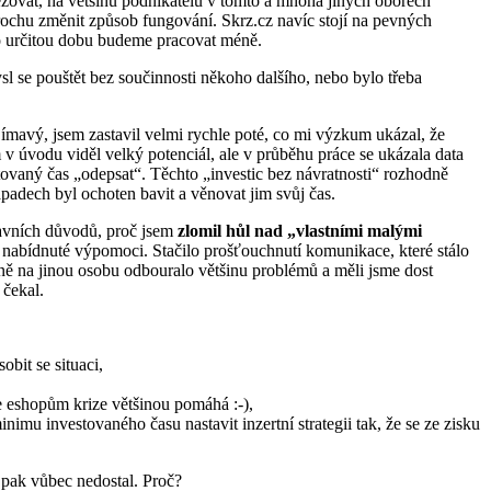
stěžovat, na většinu podnikatelů v tomto a mnoha jiných oborech
rochu změnit způsob fungování. Skrz.cz navíc stojí na pevných
po určitou dobu budeme pracovat méně.
ysl se pouštět bez součinnosti někoho dalšího, nebo bylo třeba
jímavý, jsem zastavil velmi rychle poté, co mi výzkum ukázal, že
 v úvodu viděl velký potenciál, ale v průběhu práce se ukázala data
tovaný čas „odepsat“. Těchto „investic bez návratnosti“ rozhodně
padech byl ochoten bavit a věnovat jim svůj čas.
avních důvodů, proč jsem
zlomil hůl nad „vlastními malými
lo nabídnuté výpomoci. Stačilo prošťouchnutí komunikace, které stálo
ně na jinou osobu odbouralo většinu problémů a měli jsme dost
 čekal.
obit se situaci,
že eshopům krize většinou pomáhá :-),
inimu investovaného času nastavit inzertní strategii tak, že se ze zisku
 pak vůbec nedostal. Proč?