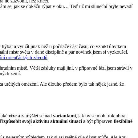
 ně zazvonit, než křičet,
znám se, jak se dokážu rýpat v oku… Teď už mi sluneční brýle nevadí
c hýbat a využít jinak než u počítače část času, co vznikl úbytkem
tuální mistr světa v dané disciplíně a pár novinek jsem si vyzkoušel.
dání orienťáckých závodů
.
adním místě. Větší zásluhy mají jiní, v přípravné fázi jsem strávil v
iných zemí.
za určitých omezení. Ale dlouho předem bylo tak nějak jasné, že
ějaké
vize
a zamýšlet se nad
variantami
, jak by se mohl rok ubírat.
řizpůsobit svoji aktivitu aktuální situaci
a být připraven
flexibilně
s nejasným výhledem, tak si asi reálné cíle dávat může. Ale jsou