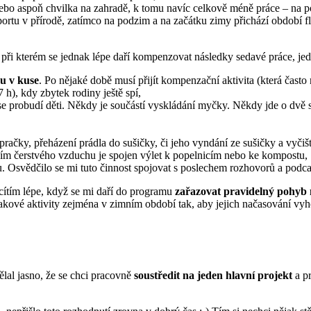
o aspoň chvilka na zahradě, k tomu navíc celkově méně práce – na podz
sportu v přírodě, zatímco na podzim a na začátku zimy přichází období flo
 při kterém se jednak lépe daří kompenzovat následky sedavé práce, j
u v kuse
. Po nějaké době musí přijít kompenzační aktivita (která čas
h), kdy zbytek rodiny ještě spí,
 se probudí děti. Někdy je součástí vyskládání myčky. Někdy jde o dvě 
 pračky, přeházení prádla do sušičky, či jeho vyndání ze sušičky a vyčiš
ím čerstvého vzduchu je spojen výlet k popelnicím nebo ke kompostu,
u. Osvědčilo se mi tuto činnost spojovat s poslechem rozhovorů a podca
cítím lépe, když se mi daří do programu
zařazovat pravidelný pohyb
kové aktivity zejména v zimním období tak, aby jejich načasování vyho
dělal jasno, že se chci pracovně
soustředit na jeden hlavní projekt
a pr