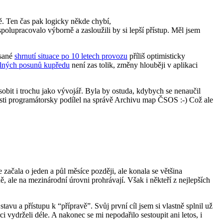
tě. Ten čas pak logicky někde chybí,
polupracovalo výborně a zasloužili by si lepší přístup. Měl jsem
psané
shrnutí situace po 10 letech provozu
příliš optimisticky
elných posunů kupředu
není zas tolik, změny hlouběji v aplikaci
it i trochu jako vývojář. Byla by ostuda, kdybych se nenaučil
osti programátorsky podílel na správě Archivu map ČSOS :-) Což ale
ačala o jeden a půl měsíce později, ale konala se většina
ale na mezinárodní úrovni prohrávají. Však i někteří z nejlepších
vu a přístupu k “přípravě”. Svůj první cíl jsem si vlastně splnil už
ci vydrželi déle. A nakonec se mi nepodařilo sestoupit ani letos, i