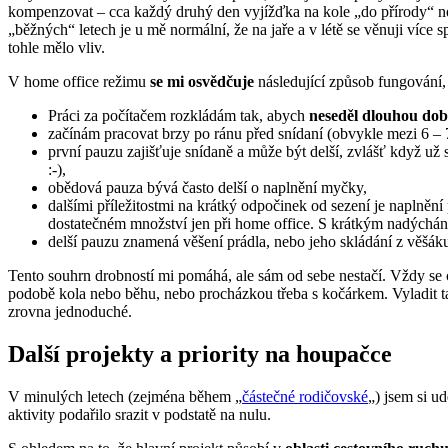
kompenzovat – cca každý druhý den vyjížďka na kole „do přírody“ neb
„běžných“ letech je u mě normální, že na jaře a v létě se věnuji více 
tohle mělo vliv.
V home office režimu
se mi osvědčuje
následující způsob fungování,
Práci za počítačem rozkládám tak, abych
neseděl dlouhou dob
začínám pracovat brzy po ránu před snídaní (obvykle mezi 6 – 7 
první pauzu zajišťuje snídaně a může být delší, zvlášť když už
:-),
obědová pauza bývá často delší o naplnění myčky,
dalšími příležitostmi na krátký odpočinek od sezení je naplnění
dostatečném množství jen při home office. S krátkým nadýchán
delší pauzu znamená věšení prádla, nebo jeho skládání z věšák
Tento souhrn drobností mi pomáhá, ale sám od sebe nestačí. Vždy se 
podobě kola nebo běhu, nebo procházkou třeba s kočárkem. Vyladit ta
zrovna jednoduché.
Další projekty a priority na houpačce
V minulých letech (zejména během „
částečné rodičovské
„) jsem si u
aktivity podařilo srazit v podstatě na nulu.