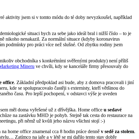
eré aktivity jsem si v tomto módu do té doby nevyzkoušel, například
ologické situaci bych za sebe jako ideál bral i nižší číslo – to je
ině nikoho nenakazil. Za normální situace (kdyby koronavirus
m podmínky pro práci více než slušné. Od zbytku rodiny jsem
 nikoliv obchodníka s konkrétními svěřenými produkty) není příliš
Marketing Mineru
ve chvíli, kdy se kanceláře firmy přesouvaly do
 office
. Základní předpoklad asi bude, aby z domova pracovali i jiní
, kde se spolupracovalo častěji s externisty, kteří většinou do
zaného času. Pro lepší pochopení, v odstavci výše je uveden
o jsem měl doma vyřešené už z dřívějška. Home office
u sedavé
i chůze na zastávku MHD je pohyb. Stejně tak cesta do restaurace na
tingu, při němž už kvůli jeho názvu všichni stojí :-)
en na home office znamenal cca 8 hodin práce denně
v sedě za stolem
.
ylu… Zatímco na jaře a v létě se mi dařilo tento stav dobře