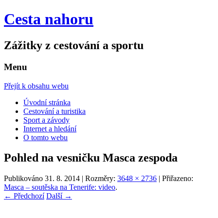
Cesta nahoru
Zážitky z cestování a sportu
Menu
Přejít k obsahu webu
Úvodní stránka
Cestování a turistika
Sport a závody
Internet a hledání
O tomto webu
Pohled na vesničku Masca zespoda
Publikováno
31. 8. 2014
| Rozměry:
3648 × 2736
| Přiřazeno:
Masca – soutěska na Tenerife: video
.
← Předchozí
Další →